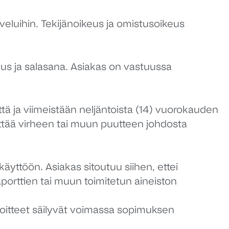
veluihin. Tekijänoikeus ja omistusoikeus
nus ja salasana. Asiakas on vastuussa
tä ja viimeistään neljäntoista (14) vuorokauden
ittää virheen tai muun puutteen johdosta
äyttöön. Asiakas sitoutuu siihen, ettei
aporttien tai muun toimitetun aineiston
voitteet säilyvät voimassa sopimuksen