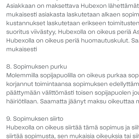
Asiakkaan on maksettava Hubexon lähettämät l
mukaisesti asiakasta laskutetaan alkaen sop
kustannukset laskutetaan erikseen toimituste
suoritus viivästyy, Hubexolla on oikeus periä A
Hubexolla on oikeus periä huomautuskulut. 
mukaisesti
8. Sopimuksen purku
Molemmilla sopijapuolilla on oikeus purkaa sop
korjannut toimintaansa sopimuksen edellyttäm
päättymään välittömästi toisen sopijapuolen jo
häiriötilaan. Saamatta jäänyt maksu oikeutta
9. Sopimuksen siirto
Hubexolla on oikeus siirtää tämä sopimus ja sii
siirtää sopimusta, sen mukaisia oikeuksia tai si