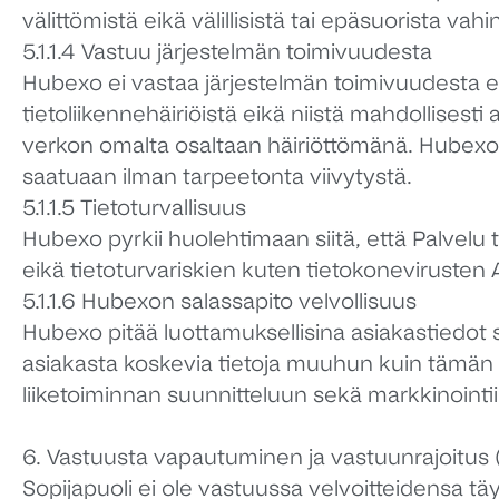
välittömistä eikä välillisistä tai epäsuorista vahi
5.1.1.4 Vastuu järjestelmän toimivuudesta
Hubexo ei vastaa järjestelmän toimivuudesta ei
tietoliikennehäiriöistä eikä niistä mahdollises
verkon omalta osaltaan häiriöttömänä. Hubexo ko
saatuaan ilman tarpeetonta viivytystä.
5.1.1.5 Tietoturvallisuus
Hubexo pyrkii huolehtimaan siitä, että Palvelu 
eikä tietoturvariskien kuten tietokonevirusten 
5.1.1.6 Hubexon salassapito velvollisuus
Hubexo pitää luottamuksellisina asiakastiedot 
asiakasta koskevia tietoja muuhun kuin tämän 
liiketoiminnan suunnitteluun sekä markkinointii
6. Vastuusta vapautuminen ja vastuunrajoitus 
Sopijapuoli ei ole vastuussa velvoitteidensa t