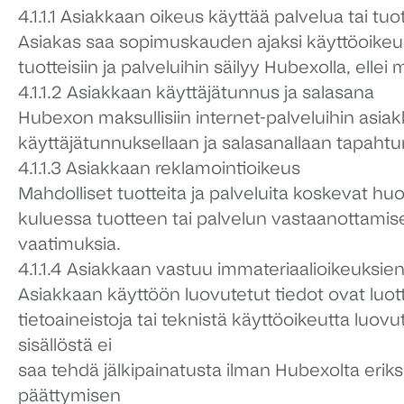
4.1.1.1 Asiakkaan oikeus käyttää palvelua tai tuo
Asiakas saa sopimuskauden ajaksi käyttöoikeude
tuotteisiin ja palveluihin säilyy Hubexolla, ellei 
4.1.1.2 Asiakkaan käyttäjätunnus ja salasana
Hubexon maksullisiin internet-palveluihin asia
käyttäjätunnuksellaan ja salasanallaan tapaht
4.1.1.3 Asiakkaan reklamointioikeus
Mahdolliset tuotteita ja palveluita koskevat h
kuluessa tuotteen tai palvelun vastaanottamise
vaatimuksia.
4.1.1.4 Asiakkaan vastuu immateriaalioikeuksie
Asiakkaan käyttöön luovutetut tiedot ovat luott
tietoaineistoja tai teknistä käyttöoikeutta luo
sisällöstä ei
saa tehdä jälkipainatusta ilman Hubexolta erik
päättymisen