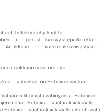
itteet, tietokoneohjelmat tai
ubexolla on perusteltua syytä epäillä, että
a on Asiakkaan olennaisen maksuviivästyksen
 ilman asiakkaan suostumusta.
iakkaalle vahinkoa, on Hubexon vastuu
mistaan välittömistä vahingoista. Hubexon
jen määrä. Hubexo ei vastaa Asiakkaalle
lta Hubexo ei vastaa Asiakkaalle aiheutuvista