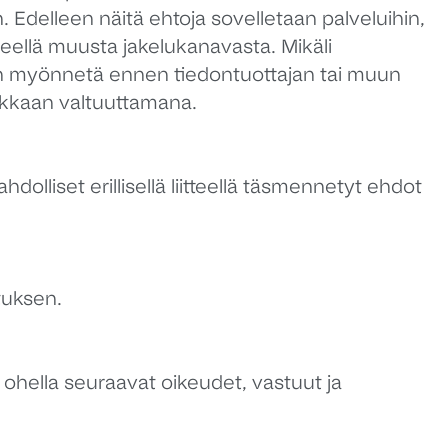
in. Edelleen näitä ehtoja sovelletaan palveluihin,
neellä muusta jakelukanavasta. Mikäli
an myönnetä ennen tiedontuottajan tai muun
akkaan valtuuttamana.
liset erillisellä liitteellä täsmennetyt ehdot
tuksen.
 ohella seuraavat oikeudet, vastuut ja