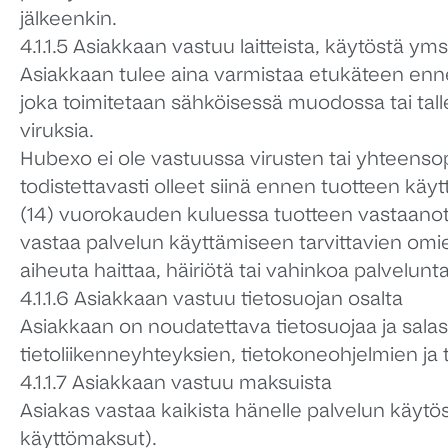
jälkeenkin.
4.1.1.5 Asiakkaan vastuu laitteista, käytöstä yms
Asiakkaan tulee aina varmistaa etukäteen ennen 
joka toimitetaan sähköisessä muodossa tai talle
viruksia.
Hubexo ei ole vastuussa virusten tai yhteensop
todistettavasti olleet siinä ennen tuotteen käyt
(14) vuorokauden kuluessa tuotteen vastaanott
vastaa palvelun käyttämiseen tarvittavien omien
aiheuta haittaa, häiriötä tai vahinkoa palveluntarj
4.1.1.6 Asiakkaan vastuu tietosuojan osalta
Asiakkaan on noudatettava tietosuojaa ja salas
tietoliikenneyhteyksien, tietokoneohjelmien ja
4.1.1.7 Asiakkaan vastuu maksuista
Asiakas vastaa kaikista hänelle palvelun käytö
käyttömaksut).