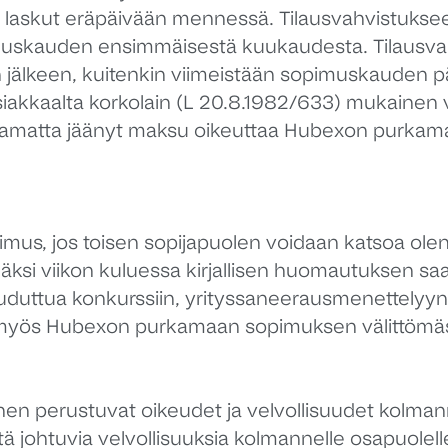
askut eräpäivään mennessä. Tilausvahvistukseen 
imuskauden ensimmäisestä kuukaudesta. Tilausva
n jälkeen, kuitenkin viimeistään sopimuskauden 
siakkaalta korkolain (L 20.8.1982/633) mukainen v
Saamatta jäänyt maksu oikeuttaa Hubexon purka
imus, jos toisen sopijapuolen voidaan katsoa ole
äksi viikon kuluessa kirjallisen huomautuksen s
uduttua konkurssiin, yrityssaneerausmenettelyyn, 
a myös Hubexon purkamaan sopimuksen välittömäs
hen perustuvat oikeudet ja velvollisuudet kolmanne
itä johtuvia velvollisuuksia kolmannelle osapuolell