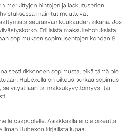
merkittyjen hintojen ja laskutuserien
hvistuksessa mainitut muuttuvat
päättymistä seuraavan kuukauden aikana. Jos
iivästyskorko. Erillisistä maksukehotuksista
maan sopimuksen sopimusehtojen kohdan 8
nnaisesti rikkoneen sopimusta, eikä tämä ole
aatuaan. Hubexolla on oikeus purkaa sopimus
selvitystilaan tai maksukyvyttömyys- tai -
ti.
lle osapuolelle. Asiakkaalla ei ole oikeutta
e ilman Hubexon kirjallista lupaa.