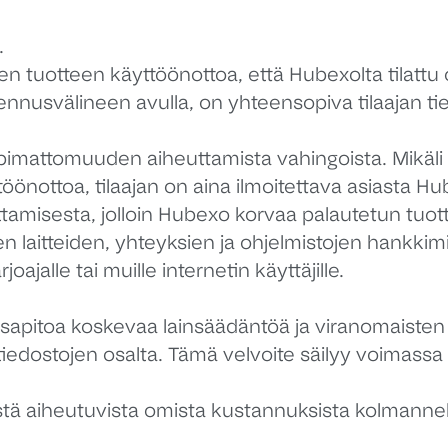
.
tuotteen käyttöönottoa, että Hubexolta tilattu oh
nnusvälineen avulla, on yhteensopiva tilaajan tiet
imattomuuden aiheuttamista vahingoista. Mikäli t
töönottoa, tilaajan on aina ilmoitettava asiasta Hu
amisesta, jolloin Hubexo korvaa palautetun tuott
 laitteiden, yhteyksien ja ohjelmistojen hankkimis
oajalle tai muille internetin käyttäjille.
sapitoa koskevaa lainsäädäntöä ja viranomaisten 
 tiedostojen osalta. Tämä velvoite säilyy voimas
stä aiheutuvista omista kustannuksista kolmannel