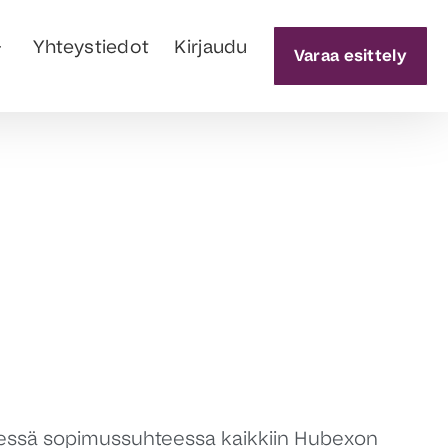
Yhteystiedot
Kirjaudu
Varaa esittely
isessä sopimussuhteessa kaikkiin Hubexon