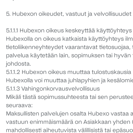
5. Hubexon oikeudet, vastuut ja velvollisuudet
5.1.1.1 Hubexon oikeus keskeyttää käyttöyhteys
Hubexolla on oikeus katkaista käyttöyhteys ilman
tietoliikenneyhteydet vaarantavat tietosuojaa, ti
palvelua käytetään lain, sopimuksen tai hyvän
johdosta.
5.1.1.2 Hubexon oikeus muuttaa tulostuskausia
Hubexolla voi muuttaa juhlapyhien ja kesälomi
5.1.1.3 Vahingonkorvausvelvollisuus
Mikäli tästä sopimussuhteesta tai sen peruste
seuraava:
Maksullisten palvelujen osalta Hubexo vastaa 
vastuun enimmäismäärä on Asiakkaan yhden (1
mahdollisesti aiheutuvista välillisistä tai epä