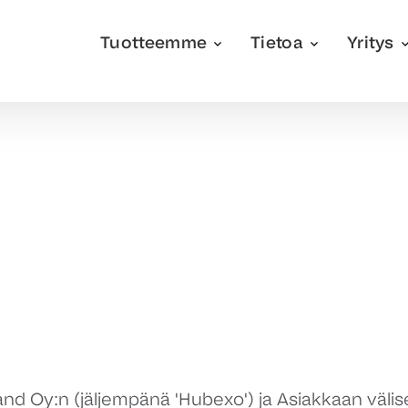
Tuotteemme
Tietoa
Yritys
and Oy:n (jäljempänä 'Hubexo') ja Asiakkaan väl