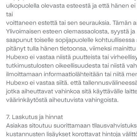
ulkopuolella olevasta esteestä ja että hänen 
tai
voittaneen estettä tai sen seurauksia. Tämän 
Ylivoimaisen esteen olemassaolosta, syystä ja la
saapunut toiselle sopijapuolelle kohtuullisessa a
pitänyt tulla hänen tietoonsa, viimeksi mainit
Hubexo ei vastaa niistä puutteista tai virheelli
tutkimustulosten oikeellisuudesta tai niistä vah
ilmoittamaan informaatiolähteitään tai niitä m
Hubexo ei vastaa siitä. että tallennusvälineessä,
jotka aiheuttavat vahinkoa sitä käyttävälle lai
väärinkäytöstä aiheutuvista vahingoista.
7. Laskutus ja hinnat
Asiakas sitoutuu suorittamaan tilausvahvistuks
kustannusten lisäykset korottavat hintoja väli