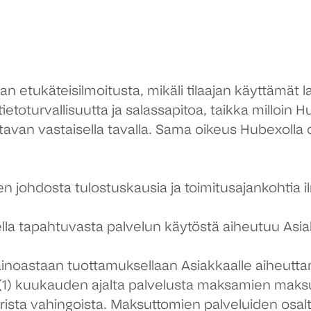
 etukäteisilmoitusta, mikäli tilaajan käyttämät la
etoturvallisuutta ja salassapitoa, taikka milloin H
 tavan vastaisella tavalla. Sama oikeus Hubexoll
en johdosta tulostuskausia ja toimitusajankohtia
ella tapahtuvasta palvelun käytöstä aiheutuu As
ainoastaan tuottamuksellaan Asiakkaalle aiheutta
) kuukauden ajalta palvelusta maksamien maksu
suorista vahingoista. Maksuttomien palveluiden osa