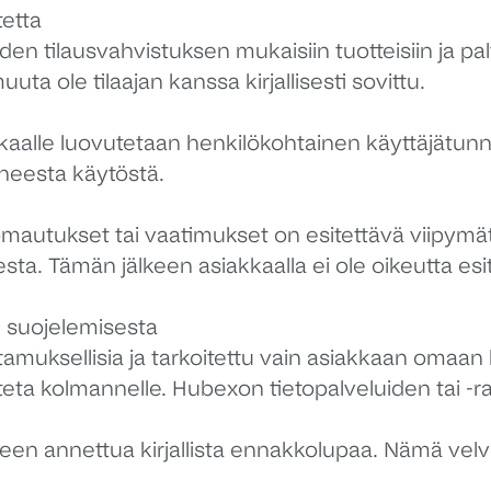
tetta
n tilausvahvistuksen mukaisiin tuotteisiin ja pal
muuta ole tilaajan kanssa kirjallisesti sovittu.
kkaalle luovutetaan henkilökohtainen käyttäjätun
uneesta käytöstä.
uomautukset tai vaatimukset on esitettävä viipymät
sta. Tämän jälkeen asiakkaalla ei ole oikeutta es
n suojelemisesta
amuksellisia ja tarkoitettu vain asiakkaan omaan k
vuteta kolmannelle. Hubexon tietopalveluiden tai -r
seen annettua kirjallista ennakkolupaa. Nämä vel