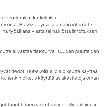
 aiheuttamista katkoksista,
amisesta. Hubexo pyrkii pitämään internet -
ina työaikana viasta tai häiriöstä ilmoituksen
 mutta ei vastaa tietoturvallisuuden puutteiden
vät tiedot. Hubexolla ei ole oikeutta käyttää
 kuitenkin oikeus käyttää asiakastietoja oman
 on johtunut hänen vaikutusmahdollisuuksiensa