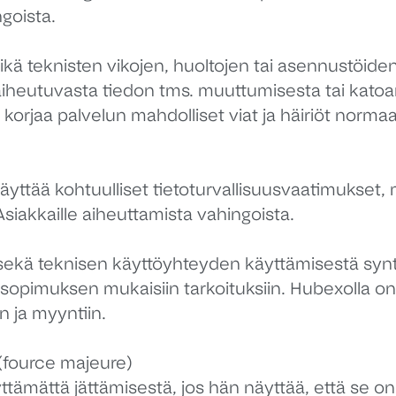
ngoista.
kä teknisten vikojen, huoltojen tai asennustöiden
ti aiheutuvasta tiedon tms. muuttumisesta tai kato
rjaa palvelun mahdolliset viat ja häiriöt normaal
täyttää kohtuulliset tietoturvallisuusvaatimukset,
Asiakkaille aiheuttamista vahingoista.
sekä teknisen käyttöyhteyden käyttämisestä synty
sopimuksen mukaisiin tarkoituksiin. Hubexolla on
n ja myyntiin.
(fource majeure)
äyttämättä jättämisestä, jos hän näyttää, että se