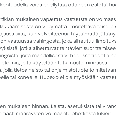
ei kohtuudella voida edellyttää ottaneen estettä 
artiklan mukainen vapautus vastuusta on voimass
kkaamisesta on viipymättä ilmoitettava toiselle sopi
jassa siitä, kun velvoitteensa täyttämättä jättänyt 
tu on vastuussa vahingosta, joka aiheutuu ilmoit
syyksistä, jotka aiheutuvat tehtävien suorittamisee
ingoista, joita mahdollisesti virheelliset tiedot 
enetelmiä, joita käytetään tutkimustoiminnassa.
 jolla tietoaineisto tai ohjelmistotuote toimitetaan
tteelle tai koneelle. Hubexo ei ole myöskään vastuu
en mukaisen hinnan. Laista, asetuksista tai vira
ttömästi määräysten voimaantulohetkestä lukien.