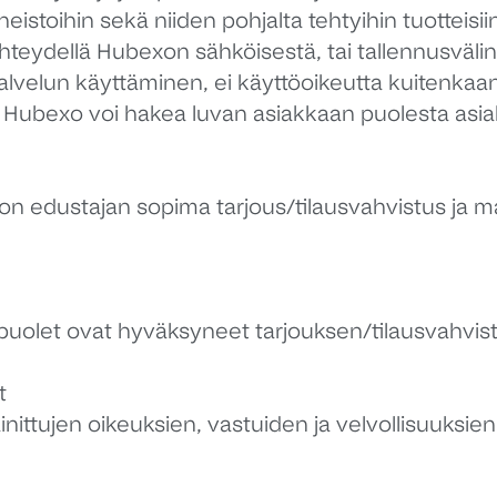
ineistoihin sekä niiden pohjalta tehtyihin tuotteisi
yhteydellä Hubexon sähköisestä, tai tallennusväli
alvelun käyttäminen, ei käyttöoikeutta kuitenka
. Hubexo voi hakea luvan asiakkaan puolesta asi
ustajan sopima tarjous/tilausvahvistus ja mahdol
uolet ovat hyväksyneet tarjouksen/tilausvahvis
t
ttujen oikeuksien, vastuiden ja velvollisuuksien