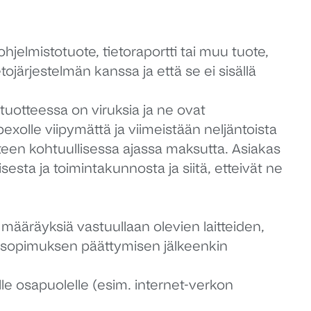
jelmistotuote, tietoraportti tai muu tuote,
ojärjestelmän kanssa ja että se ei sisällä
uotteessa on viruksia ja ne ovat
bexolle viipymättä ja viimeistään neljäntoista
een kohtuullisessa ajassa maksutta. Asiakas
esta ja toimintakunnosta ja siitä, etteivät ne
määräyksiä vastuullaan olevien laitteiden,
sa sopimuksen päättymisen jälkeenkin
le osapuolelle (esim. internet-verkon