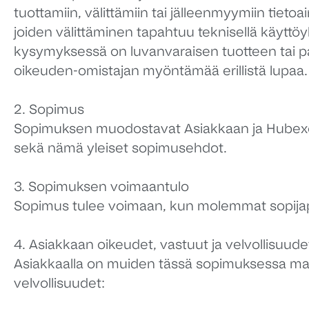
tuottamiin, välittämiin tai jälleenmyymiin tietoa
joiden välittäminen tapahtuu teknisellä käyttö
kysymyksessä on luvanvaraisen tuotteen tai p
oikeuden-omistajan myöntämää erillistä lupaa
2. Sopimus
Sopimuksen muodostavat Asiakkaan ja Hubexon ed
sekä nämä yleiset sopimusehdot.
3. Sopimuksen voimaantulo
Sopimus tulee voimaan, kun molemmat sopijap
4. Asiakkaan oikeudet, vastuut ja velvollisuude
Asiakkaalla on muiden tässä sopimuksessa maini
velvollisuudet: