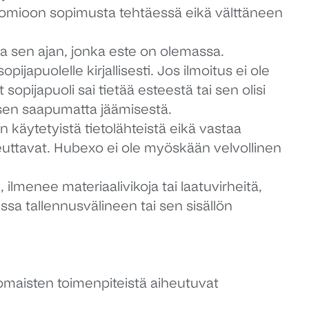
huomioon sopimusta tehtäessä eikä välttäneen
a sen ajan, jonka este on olemassa.
japuolelle kirjallisesti. Jos ilmoitus ei ole
sopijapuoli sai tietää esteestä tai sen olisi
uksen saapumatta jäämisestä.
n käytetyistä tietolähteistä eikä vastaa
aiheuttavat. Hubexo ei ole myöskään velvollinen
, ilmenee materiaalivikoja tai laatuvirheitä,
ssa tallennusvälineen tai sen sisällön
nomaisten toimenpiteistä aiheutuvat