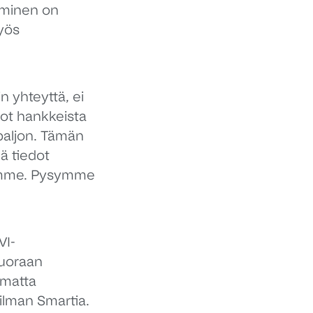
täminen on
yös
in yhteyttä, ei
edot hankkeista
paljon. Tämän
ä tiedot
aamme. Pysymme
VI-
 suoraan
imatta
 ilman Smartia.