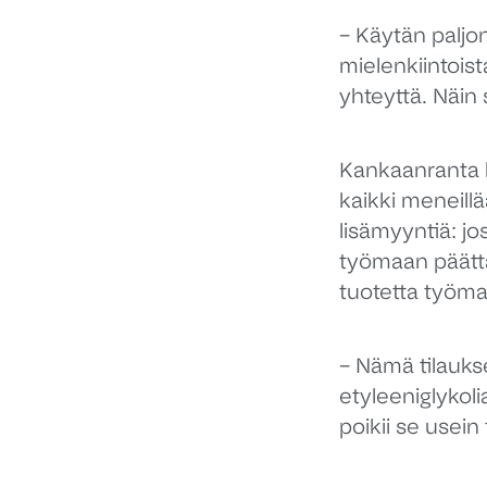
– Käytän paljon 
mielenkiintoist
yhteyttä. Näin 
Kankaanranta k
kaikki meneillä
lisämyyntiä: jo
työmaan päättä
tuotetta työmaa
– Nämä tilauks
etyleeniglykol
poikii se usein