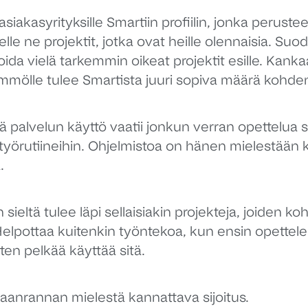
iakasyrityksille Smartiin profiilin, jonka perustee
lle ne projektit, jotka ovat heille olennaisia. Suod
oida vielä tarkemmin oikeat projektit esille. Kan
ölle tulee Smartista juuri sopiva määrä kohdenne
ä palvelun käyttö vaatii jonkun verran opettelua s
 työrutiineihin. Ohjelmistoa on hänen mielestään 
.
 sieltä tulee läpi sellaisiakin projekteja, joiden
lpottaa kuitenkin työntekoa, kun ensin opettel
tten pelkää käyttää sitä.
anrannan mielestä kannattava sijoitus.