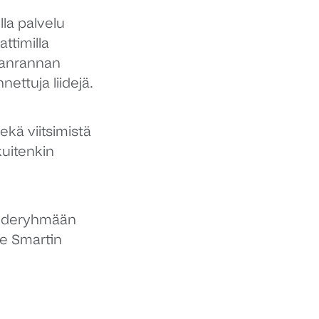
lla palvelu
attimilla
kaanrannan
ttuja liidejä.
ekä viitsimistä
kuitenkin
 kohderyhmään
ee Smartin