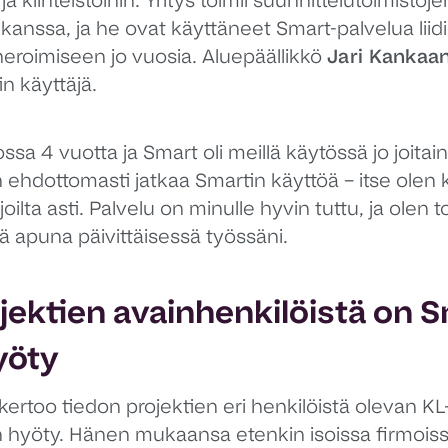
ja kiinteistöihin. Yritys toimii suunnittelutoimistoje
n kanssa, ja he ovat käyttäneet Smart-palvelua li
eroimiseen jo vuosia. Aluepäällikkö
Jari Kankaa
n käyttäjä.
lossa 4 vuotta ja Smart oli meillä käytössä jo joita
n ehdottomasti jatkaa Smartin käyttöä – itse olen 
joilta asti. Palvelu on minulle hyvin tuttu, ja olen 
ä apuna päivittäisessä työssäni.
ojektien avainhenkilöistä on 
yöty
ertoo tiedon projektien eri henkilöistä olevan K
n hyöty. Hänen mukaansa etenkin isoissa firmois