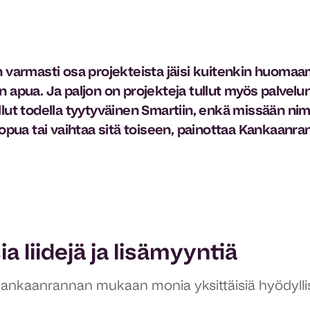
n varmasti osa projekteista jäisi kuitenkin huomaa
n apua. Ja paljon on projekteja tullut myös palvelu
llut todella tyytyväinen Smartiin, enkä missään ni
luopua tai vaihtaa sitä toiseen, painottaa Kankaanran
a liidejä ja lisämyyntiä
ankaanrannan mukaan monia yksittäisiä hyödyllisi