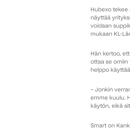
Hubexo tekee as
näyttää yritykse
voidaan suppil
mukaan KL-Lämm
Hän kertoo, ett
ottaa se omiin
helppo käyttää
– Jonkin verran
emme kuulu. He
käytön, eikä si
Smart on Kanka