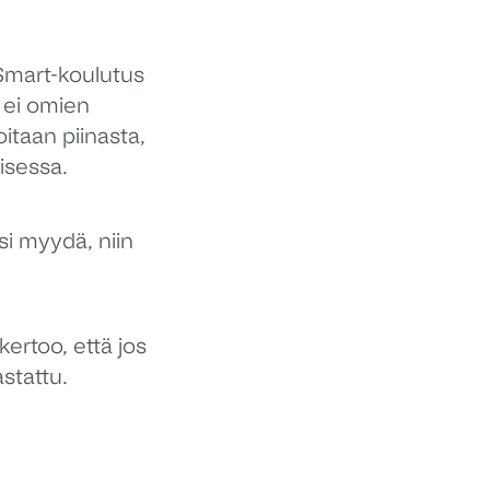
mart-koulutus
a ei omien
taan piinasta,
misessa.
si myydä, niin
rtoo, että jos
stattu.