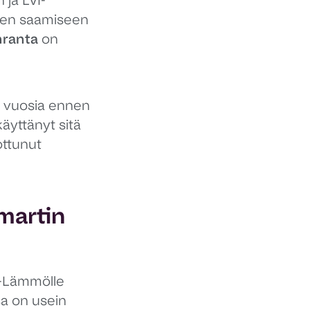
n ja LVI-
idien saamiseen
nranta
on
in vuosia ennen
käyttänyt sitä
tottunut
Smartin
L-Lämmölle
sa on usein