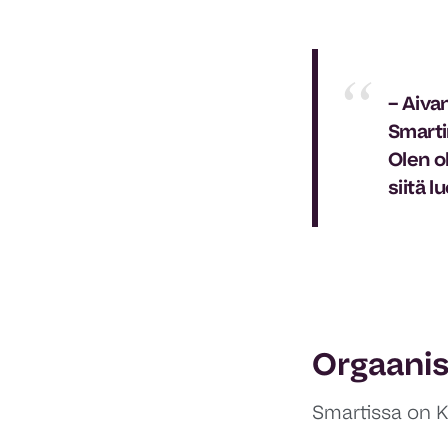
– Aiva
Smarti
Olen o
siitä 
Orgaanisi
Smartissa on K