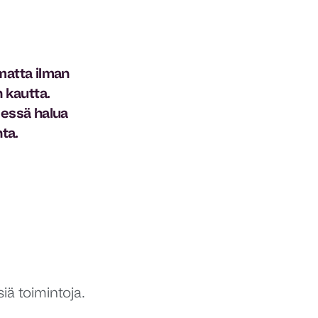
matta ilman
n kautta.
messä halua
ta.
ä toimintoja.