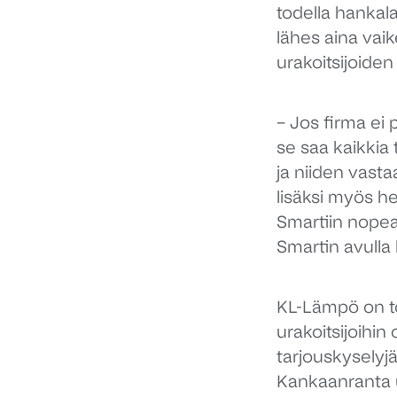
todella hankala
lähes aina vai
urakoitsijoiden
– Jos firma ei p
se saa kaikkia 
ja niiden vast
lisäksi myös h
Smartiin nope
Smartin avulla 
KL-Lämpö on toi
urakoitsijoihin
tarjouskyselyjä
Kankaanranta us