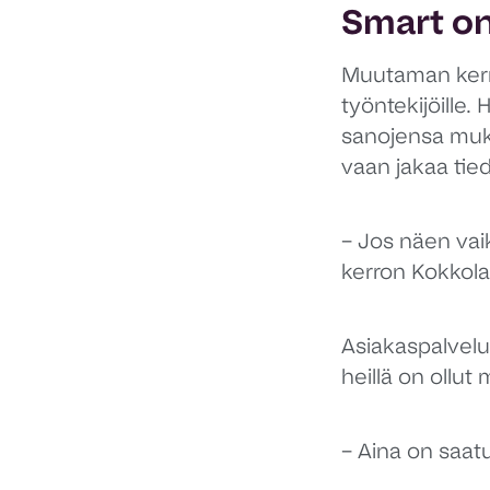
Smart on
Muutaman kerr
työntekijöille.
sanojensa muka
vaan jakaa tied
– Jos näen vai
kerron Kokkola
Asiakaspalvelu
heillä on ollut
– Aina on saatu