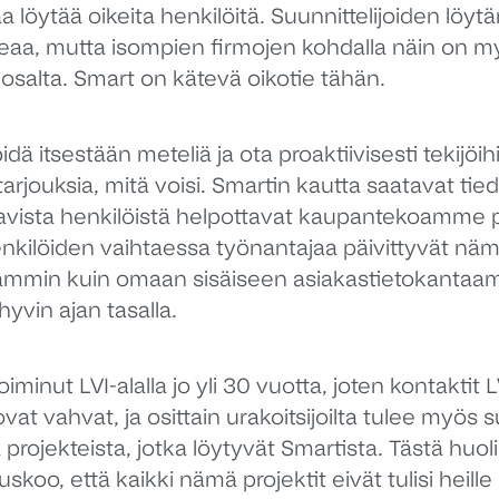
a löytää oikeita henkilöitä. Suunnittelijoiden löy
keaa, mutta isompien firmojen kohdalla näin on m
 osalta. Smart on kätevä oikotie tähän.
idä itsestään meteliä ja ota proaktiivisesti tekijöih
tarjouksia, mitä voisi. Smartin kautta saatavat ti
aavista henkilöistä helpottavat kaupantekoamme 
enkilöiden vaihtaessa työnantajaa päivittyvät näm
ammin kuin omaan sisäiseen asiakastietokant
hyvin ajan tasalla.
minut LVI-alalla jo yli 30 vuotta, joten kontaktit L
 ovat vahvat, ja osittain urakoitsijoilta tulee myös
 projekteista, jotka löytyvät Smartista. Tästä huol
koo, että kaikki nämä projektit eivät tulisi heille