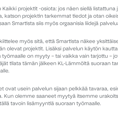
Kaikki projektit -osiota: jos näen siellä listattuna 
a, katson projektin tarkemmat tiedot ja otan oikeis
saan Smartista siis myös orgaanisia liidejä palvelu
iittelee myös sitä, että Smartista näkee yksittäis
än olevat projektit. Lisäksi palvelun käytön kaut
s työmaalle on myyty – tai vaikka vain tarjottu – jo
jät tilata tämän jälkeen KL-Lämmöltä suoraan tar
lle.
et ovat usein palvelun sijaan pelkkää tavaraa, esi
ia. Kun olemme saaneet myytyä itsemme urakoitsi
 tällä tavoin lisämyyntiä suoraan työmaalle.