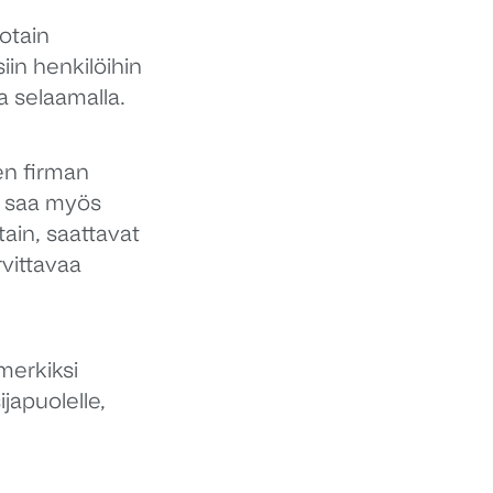
jotain
iin henkilöihin
a selaamalla.
en firman
ta saa myös
tain, saattavat
vittavaa
merkiksi
japuolelle,