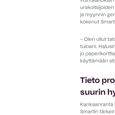
voimalaitoksiin 
urakoitsijoide
ja myynnin gen
kokenut Smarti
– Olen ollut ta
tuloani. Halusi
jo paperikorttia
käyttämään sit
Tieto pr
suurin h
Kankaanranta k
Smartin tärkei