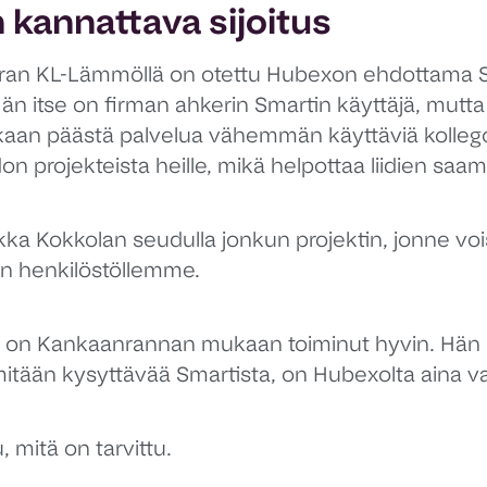
 kannattava sijoitus
an KL-Lämmöllä on otettu Hubexon ehdottama S
 Hän itse on firman ahkerin Smartin käyttäjä, mutt
an päästä palvelua vähemmän käyttäviä kollegoi
on projekteista heille, mikä helpottaa liidien saa
kka Kokkolan seudulla jonkun projektin, jonne voi
n henkilöstöllemme.
 on Kankaanrannan mukaan toiminut hyvin. Hän ke
 mitään kysyttävää Smartista, on Hubexolta aina va
, mitä on tarvittu.