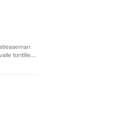
tatieaseman
e tontille....