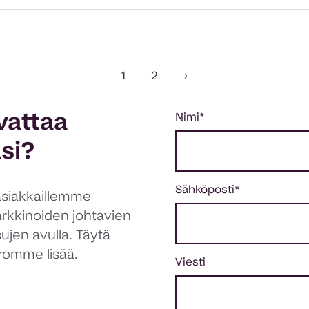
1
2
›
vattaa
Nimi
*
asi?
Sähköposti
*
siakkaillemme
arkkinoiden johtavien
sujen avulla. Täytä
romme lisää.
Viesti