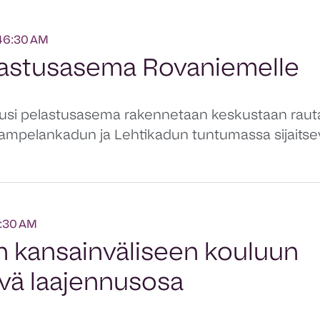
:46:30 AM
lastusasema Rovaniemelle
si pelastusasema rakennetaan keskustaan rau
ampelankadun ja Lehtikadun tuntumassa sijaitsevall
3:30 AM
n kansainväliseen kouluun
ävä laajennusosa