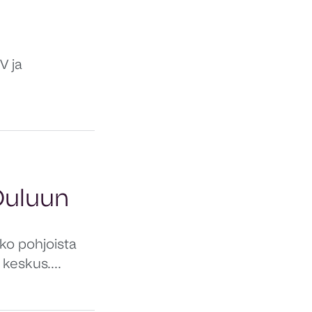
V ja
Ouluun
oko pohjoista
keskus....