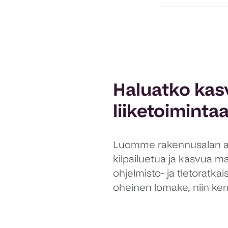
Haluatko kas
liiketoiminta
Luomme rakennusalan a
kilpailuetua ja kasvua m
ohjelmisto- ja tietoratkai
oheinen lomake, niin ker