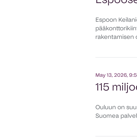
Espoos
Espoon Keilani
pääkonttorikii
rakentamisen o
May 13, 2026, 9:
115 mil
Ouluun on suunn
Suomea palvele