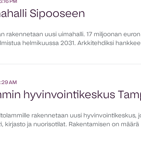
25:16 PM
ahalli Sipooseen
än rakennetaan uusi uimahalli. 17 miljoonan euron 
almistua helmikuussa 2031. Arkkitehdiksi hankkee
3:29 AM
mmin hyvinvointikeskus Tam
olammille rakennetaan uusi hyvinvointikeskus, jo
i, kirjasto ja nuorisotilat. Rakentamisen on määrä 