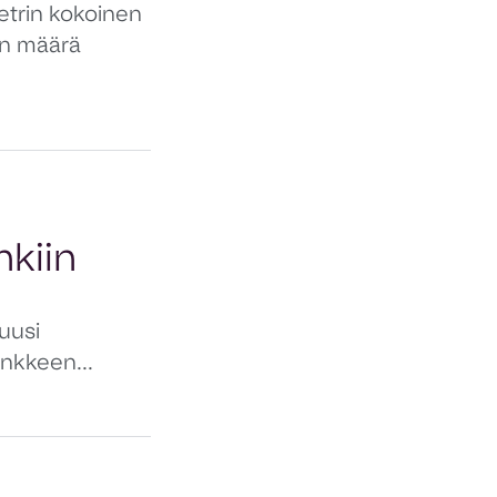
etrin kokoinen
on määrä
nkiin
uusi
ankkeen...