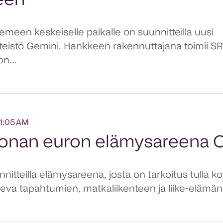
een
emeen keskeiselle paikalle on suunnitteilla uusi
nteistö Gemini. Hankkeen rakennuttajana toimii SR
n...
51:05 AM
joonan euron elämysareena 
itteilla elämysareena, josta on tarkoitus tulla k
va tapahtumien, matkaliikenteen ja liike-elämän 