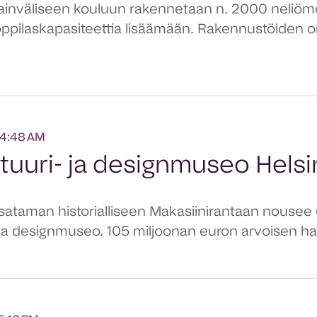
ainväliseen kouluun rakennetaan n. 2000 neliöm
ppilaskapasiteettia lisäämään. Rakennustöiden 
04:48 AM
tuuri- ja designmuseo Helsi
äsataman historialliseen Makasiinirantaan nousee 
- ja designmuseo. 105 miljoonan euron arvoisen h