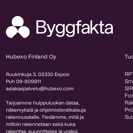
Hubexo Finland Oy
Tu
RP
Ruukinkuja 3, 02330 Espoo
Sm
Puh 09-809911
SIR
asiakaspalvelu@hubexo.com
Fo
Ra
Tarjoamme huippuluokan dataa,
Pr
näkemyksiä ja ohjelmistoratkaisuja
Suo
rakennusalalle. Tiedämme, mitä ja
milloin rakennetaan sekä kuka
rakentaa, suunnittelee ja urakoi.