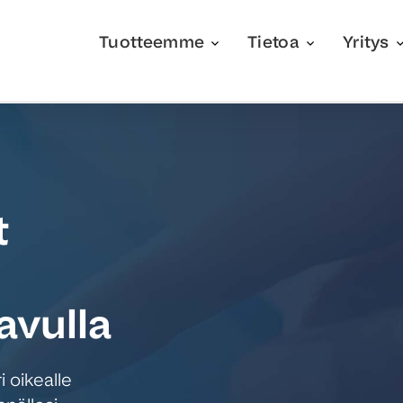
Tuotteemme
Tietoa
Yritys
t
avulla
 oikealle