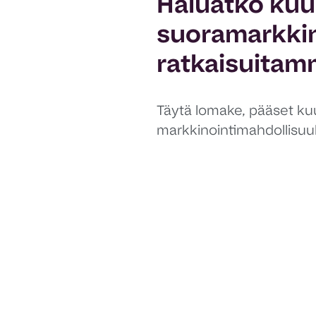
Haluatko kuul
suoramarkkin
ratkaisuita
Täytä lomake, pääset kuu
markkinointimahdollisuuk