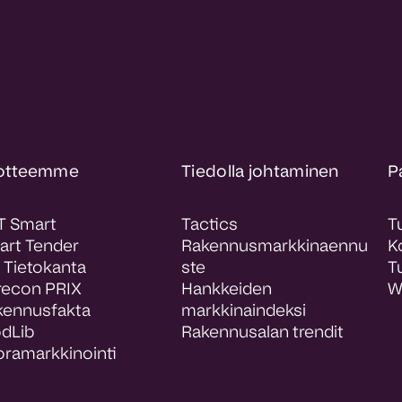
otteemme
Tiedolla johtaminen
P
T Smart
Tactics
T
art Tender
Rakennusmarkkinaennu
K
 Tietokanta
ste
T
recon PRIX
Hankkeiden
W
kennusfakta
markkinaindeksi
odLib
Rakennusalan trendit
ramarkkinointi