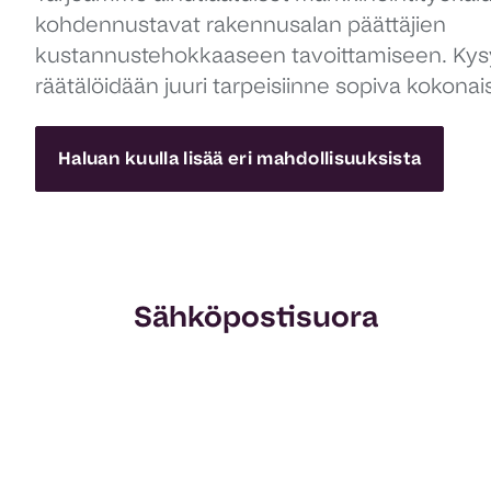
kohdennustavat rakennusalan päättäjien
kustannustehokkaaseen tavoittamiseen. Kysy 
räätälöidään juuri tarpeisiinne sopiva kokonai
Haluan kuulla lisää eri mahdollisuuksista
Sähköpostisuora