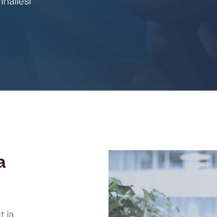
nnällesi
a
t ja