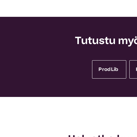
Tutustu myö
ProdLib