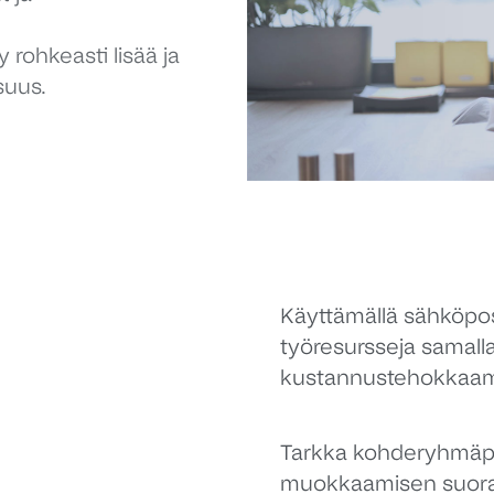
rohkeasti lisää ja
suus.
Käyttämällä sähköpo
työresursseja samall
kustannustehokkaa
Tarkka kohderyhmäpo
muokkaamisen suora