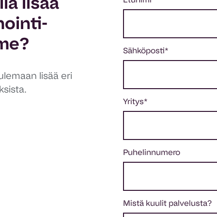
la lisää
Etunimi
*
ointi-
mme?
Sähköposti
*
lemaan lisää eri
sista.
Yritys
*
Puhelinnumero
Mistä kuulit palvelusta?