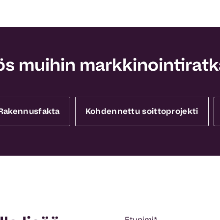
s muihin markkinointirat
Rakennusfakta
Kohdennettu soittoprojekti