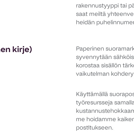
rakennustyyppi tai p
saat meiltä yhteenve
heidän puhelinnumer
en kirje)
Paperinen suoramarkk
syvennytään sähköi
korostaa sisällön tär
vaikutelman kohdery
Käyttämällä suorapo
työresursseja samall
kustannustehokkaampa
me hoidamme kaiken 
postitukseen.