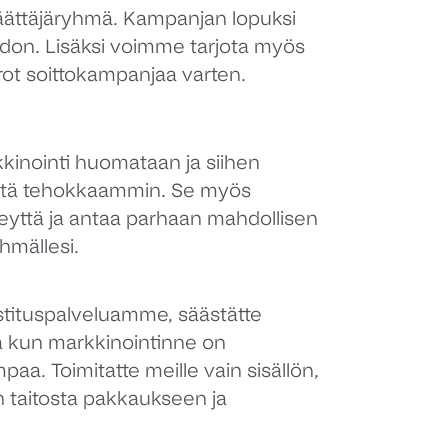
äättäjäryhmä. Kampanjan lopuksi
don. Lisäksi voimme tarjota myös
ot soittokampanjaa varten.
inointi huomataan ja siihen
stä tehokkaammin. Se myös
keyttä ja antaa parhaan mahdollisen
hmällesi.
stituspalveluamme, säästätte
a kun markkinointinne on
a. Toimitatte meille vain sisällön,
taitosta pakkaukseen ja