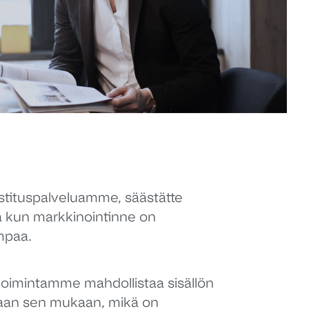
stituspalveluamme, säästätte
a kun markkinointinne on
mpaa.
imintamme mahdollistaa sisällön
an sen mukaan, mikä on