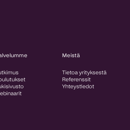
alvelumme
Meistä
utkimus
Tietoa yrityksestä
oulutukset
Referenssit
ukisivusto
Yhteystiedot
ebinaarit