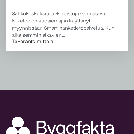
Sähkökeskuksia ja -kojeistoja valmistava
Norelco on vuosien ajan käyttänyt
myynnissään Smart-hanketietopalvelua. Kun
aikaisemmin alkavien...
Tavarantoimittaja