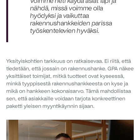
Voimme heti käydä asiat läpi ja
nähdä, missä voimme olla
hyödyksi ja vaikuttaa
rakennushankkeiden parissa
työskentelevien hyväksi.
Yksityiskohtien tarkkuus on ratkaisevaa. Ei riitä, että
tiedetään, että jossain on rakennushanke. GPA näkee
yksittäiset toimijat, mitkä tuotteet ovat kyseessä,
minkä tyyppisestä rakennushankkeesta on kyse ja
mikä on hankkeen kokonaisarvo. Tämä mahdollistaa
sen, että asiakkaille voidaan tarjota konkreettinen
paketti yleisen myyntikäynnin sijaan.