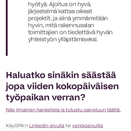
hyötyä. Ajoitus on hyvä,
järjestelmä kattaa oikeat
projektit, ja siinä ymmärretään
hyvin, mitä rakennusalan
toimittajien on tiedettävä hyvän
yhteistyön ylläpitämiseksi.
Haluatko sinäkin säästää
jopa viiden kokopäiväisen
työpaikan verran?
Näe ilmainen hankelista ja tutustu palveluun täältä.
Käy
GPA:n
LinkedIn-sivulla
tai
verkkosivuilla