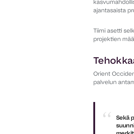
kasvumahdollis
ajantasaista pr
Tiimi asetti sel
projektien mää
Tehokkaa
Orient Occident
palvelun antam
Sekä p
suunni
merkit