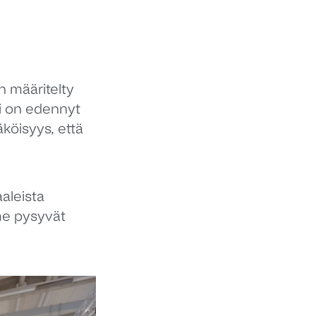
n määritelty
ti on edennyt
köisyys, että
aleista
me pysyvät