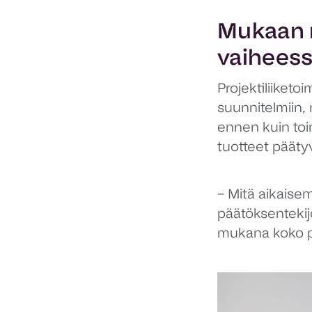
Mukaan 
vaihees
Projektiliiketo
suunnitelmiin,
ennen kuin toi
tuotteet pääty
– Mitä aikais
päätöksenteki
mukana koko pr