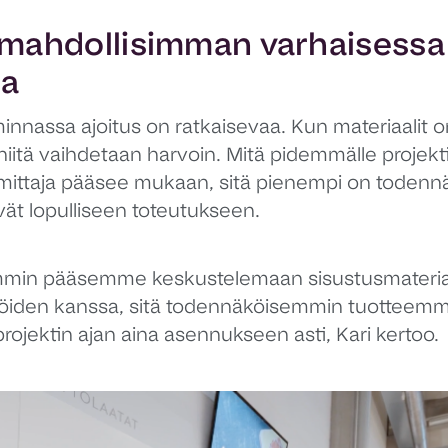
mahdollisimman varhaisessa
sa
iminnassa ajoitus on ratkaisevaa. Kun materiaalit o
 niitä vaihdetaan harvoin. Mitä pidemmälle projek
mittaja pääsee mukaan, sitä pienempi on todennä
vät lopulliseen toteutukseen.
emmin pääsemme keskustelemaan sisustusmateria
jöiden kanssa, sitä todennäköisemmin tuotteem
ojektin ajan aina asennukseen asti, Kari kertoo.