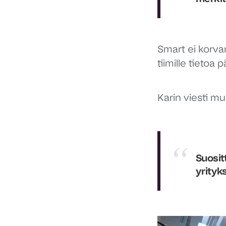
Smart ei korva
tiimille tietoa
Karin viesti mui
Suosit
yrityk