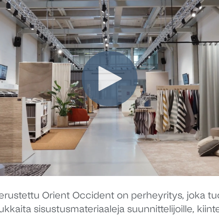
rustettu Orient Occident on perheyritys, joka t
kaita sisustusmateriaaleja suunnittelijoille, kiintei