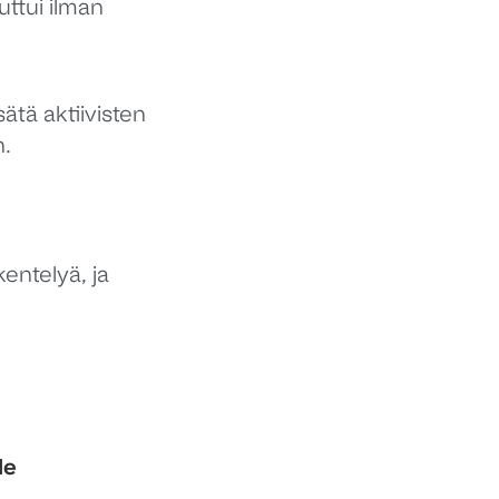
ttui ilman
sätä aktiivisten
n.
kentelyä, ja
le