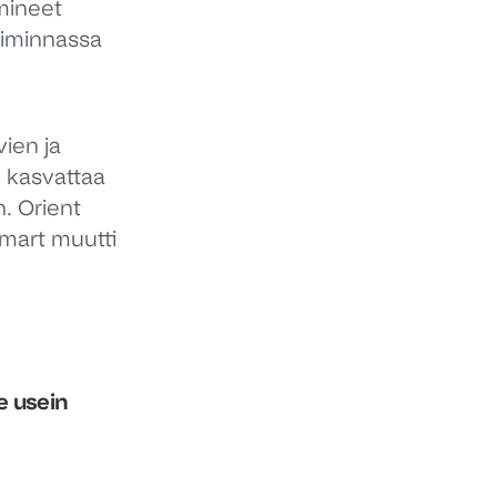
imineet
oiminnassa
ien ja
n kasvattaa
. Orient
mart muutti
e usein