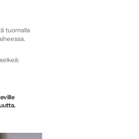
tä tuomalla
vaiheessa.
 selkeä:
eville
uutta.