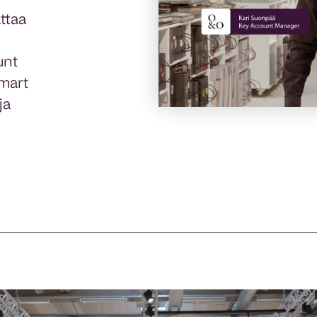
ttaa
unt
mart
ja