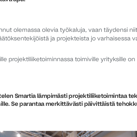
nnut olemassa olevia työkaluja, vaan täydensi nii
 päätöksentekijöistä ja projekteista jo varhaisessa 
lle projektiliiketoiminnassa toimiville yrityksille on
telen Smartia lämpimästi projektiliiketoimintaa tek
sille. Se parantaa merkittävästi päivittäistä tehokk