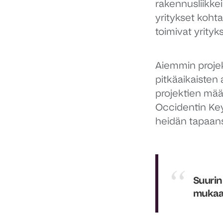
rakennusliikkei
yritykset koht
toimivat yrityk
Aiemmin projek
pitkäaikaisten 
projektien mää
Occidentin K
heidän tapaans
Suurin
mukaan