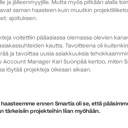
lle ja jälleenmyyjille. Mutta myös pitkään alalla to
aavat saman haasteen kuin muutkin projektiliiket
set: ajoituksen.
teja voitettiin pääasiassa olemassa olevien kanav
asiakassuhteiden kautta. Tavoitteena oli kuitenki
rää ja tavoittaa uusia asiakkuuksia tehokkaammin
ey Account Manager
Kari Suonpää
kertoo, miten S
a löytää projekteja oikeaan aikaan.
 haasteemme ennen Smartia oli se, että pääsimm
 tärkeisiin projekteihin liian myöhään.