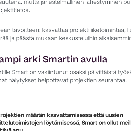
uutena, mutta järjestelmällinen lähestyminen puu
ojektitietoa.
keän tavoitteen: kasvattaa projektiliiketoimintaa, li
rää ja päästä mukaan keskusteluihin aikaisemmi
mpi arki Smartin avulla
ille Smart on vakiintunut osaksi päivittäistä työs
at hälytykset helpottavat projektien seurantaa.
rojektien määrän kasvattamisessa että uusien
ttelutoimistojen löytämisessä, Smart on ollut meil
tävä apu.