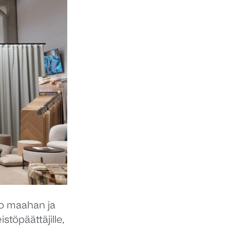
uo maahan ja
stöpäättäjille,